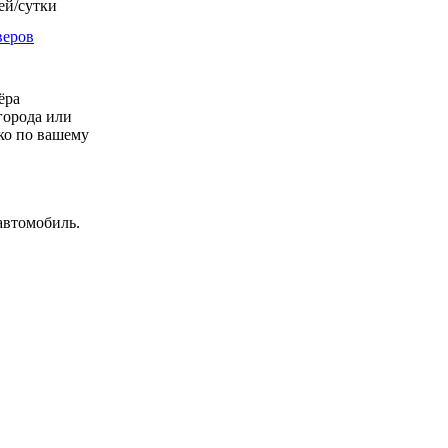
ей/сутки
веров
ёра
города или
ко по вашему
автомобиль.