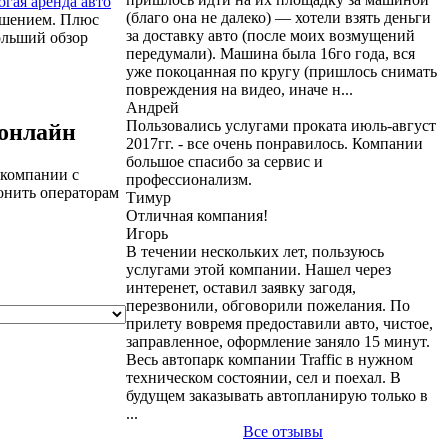
огая аренда авто
(благо она не далеко) — хотели взять деньги
решением. Плюс
за доставку авто (после моих возмущений
ольший обзор
передумали). Машина была 16го года, вся
уже покоцанная по кругу (пришлось снимать
повреждения на видео, иначе н...
Андрей
Пользовались услугами проката июль-август
 онлайн
2017гг. - все очень понравилось. Компании
большое спасибо за сервис и
 компании с
профессионализм.
онить операторам
Тимур
Отличная компания!
Игорь
В течении нескольких лет, пользуюсь
услугами этой компании. Нашел через
интеренет, оставил заявку загодя,
перезвонили, обговорили пожелания. По
прилету вовремя предоставили авто, чистое,
заправленное, оформление заняло 15 минут.
Весь автопарк компании Traffic в нужном
техническом состоянии, сел и поехал. В
будущем заказывать автопланирую только в
...
Все отзывы