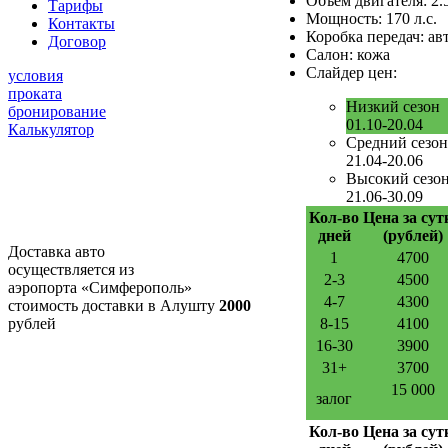
Объем двигателя:
2.
Тарифы
Мощность:
170 л.с.
Контакты
Коробка передач:
ав
Договор
Салон:
кожа
Слайдер цен:
условия
проката
Низкий сезон
бронирование
01.10-20.04
Калькулятор
Средний сезон
21.04-20.06
Высокий сезо
21.06-30.09
Кол-во
Цена за сут
дней
(рублей)
Доставка авто
1
4700
осуществляется из
2-3
4500
аэропорта «Симферополь»
4-7
4300
стоимость доставки в Алушту
2000
рублей
8-15
4100
16-30
3900
31+
3700
15 000
залог
Кол-во
Цена за сут