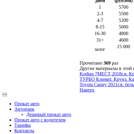
дней
(рублей)
1
5700
2-3
5500
4-7
5200
8-15
5000
16-30
4800
31+
4600
15 000
залог
Прочитано
369
раз
Другие материалы в этой 
Kodiaq 7МЕСТ 2018г.в. К
ТУРБО Климат. Круиз. 
Toyota Camry 2021г.в. бел
Наверх
Прокат авто
Автопарк
Дешевый прокат авто
Прокат авто с водителем
Тарифы
Контакты