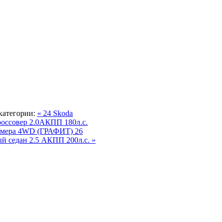
категории:
« 24 Skoda
россовер 2.0АКПП 180л.с.
Камера 4WD (ГРАФИТ)
26
ый седан 2.5 АКПП 200л.с. »