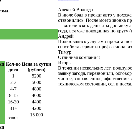
5
Алексей Вологда
томат
В июле брал в прокат авто у похоже
отзвонились. После моего звонка пр
— хотели взять деньги за доставку
года, вся уже покоцанная по кругу 
Андрей
Пользовались услугами проката июл
спасибо за сервис и профессионализ
Тимур
н
Отличная компания!
Игорь
ки
Кол-во
Цена за сутки
В течении нескольких лет, пользуюс
дней
(рублей)
заявку загодя, перезвонили, обгово
1
5200
чистое, заправленное, оформление з
2-3
5000
техническом состоянии, сел и поеха
4-7
4800
8-15
4600
16-30
4400
31+
4200
15 000
залог
ки