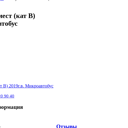
ест (кат В)
втобус
20 90 40
формация
Отзывы