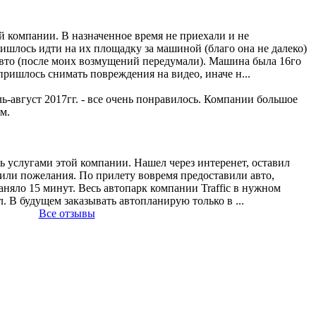
й компании. В назначенное время не приехали и не
ишлось идти на их площадку за машиной (благо она не далеко)
 авто (после моих возмущений передумали). Машина была 16го
(пришлось снимать повреждения на видео, иначе н...
ь-август 2017гг. - все очень понравилось. Компании большое
м.
ь услугами этой компании. Нашел через интеренет, оставил
рили пожелания. По прилету вовремя предоставили авто,
аняло 15 минут. Весь автопарк компании Traffic в нужном
л. В будущем заказывать автопланирую только в ...
Все отзывы