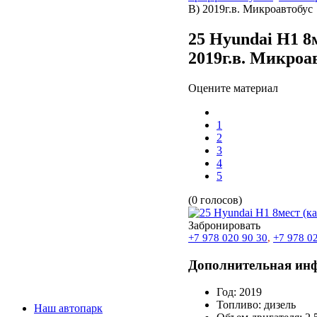
В) 2019г.в. Микроавтобус
25 Hyundai H1 8м
2019г.в. Микроа
Оцените материал
1
2
3
4
5
(0 голосов)
Забронировать
+7 978 020 90 30
,
+7 978 0
Дополнительная ин
Год:
2019
Топливо:
дизель
Наш автопарк