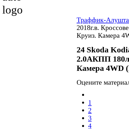
Траффик-Алушта
2018г.в. Кроссов
Круиз. Камера 
24 Skoda Kodi
2.0АКПП 180л
Камера 4WD 
Оцените материа
1
2
3
4