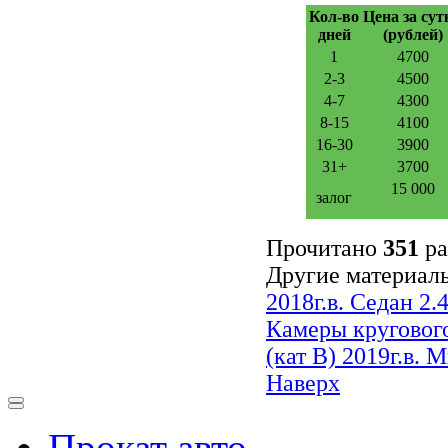
Кол-во
Цена за сут
дней
(рублей)
1
4700
2-3
4500
4-7
4300
8-15
4100
16-30
3900
31+
3700
15 000
залог
Прочитано
351
ра
Другие материалы
2018г.в. Седан 2
Камеры круговог
(кат В) 2019г.в. 
Наверх
Прокат авто